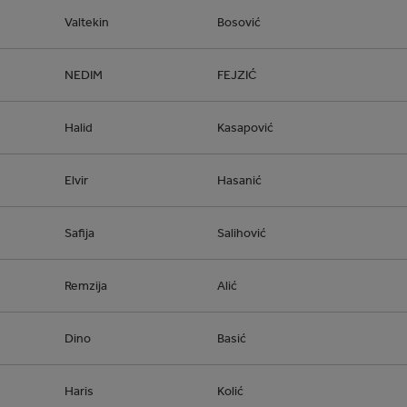
Valtekin
Bosović
NEDIM
FEJZIĆ
Halid
Kasapović
Elvir
Hasanić
Safija
Salihović
Remzija
Alić
Dino
Basić
Haris
Kolić