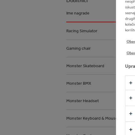
Dobitnici
neopho
iskust
Ime nagrade
saznaj
drugih
kolači
korišt
Racing Simulator
Obavj
Gaming chair
Obav
Monster Skateboard
Upra
Monster BMX
Monster Headset
Monster Keyboard & Mouse