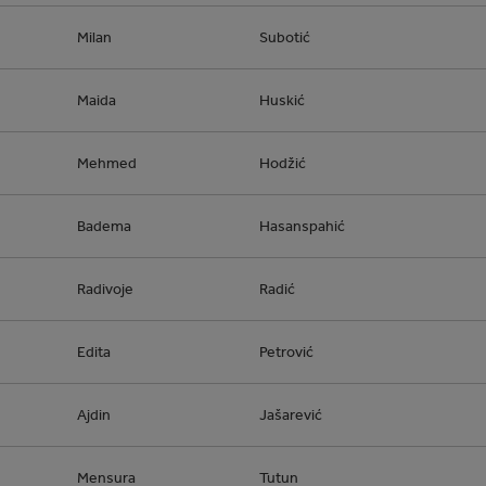
Milan
Subotić
Maida
Huskić
Mehmed
Hodžić
Badema
Hasanspahić
Radivoje
Radić
Edita
Petrović
Ajdin
Jašarević
Mensura
Tutun