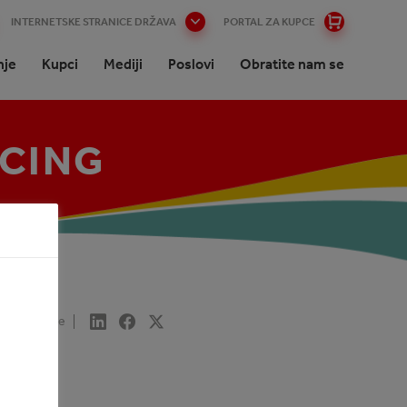
INTERNETSKE STRANICE DRŽAVA
PORTAL ZA KUPCE
nje
Kupci
Mediji
Poslovi
Obratite nam se
ACING
tnici
Share