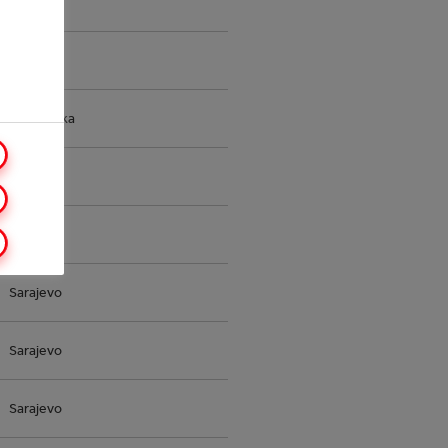
Brčko
Sarajevo
Banja Luka
Prijedor
Zenica
Sarajevo
Sarajevo
Sarajevo