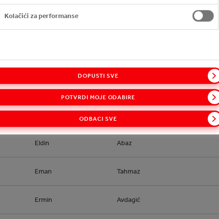
Milenko
Živanović
Kolačići za performanse
Mirza
Hasanbegović
Aleksandar
Kebara
DOPUSTI SVE
Dejan
Blagić
POTVRDI MOJE ODABIRE
Sajim
Jašerović
ODBACI SVE
Eldin
Abaz
Eman
Tahmaz
Ermin
Avdagić