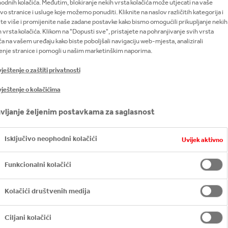
dnih kolačića. Međutim, blokiranje nekih vrsta kolačića može utjecati na vaše
vo stranice i usluge koje možemo ponuditi. Kliknite na naslov različitih kategorija i
Ime dobitnika
Prezime dobitnika
te više i promijenite naše zadane postavke kako bismo omogućili prikupljanje nekih
 vrsta kolačića. Klikom na "Dopusti sve", pristajete na pohranjivanje svih vrsta
ća na vašem uređaju kako biste poboljšali navigaciju web-mjesta, analizirali
enje stranice i pomogli u našim marketinškim naporima.
Stanko
Lovrić
eštenje o zaštiti privatnosti
Branko
Erceg
ještenje o kolačićima
Fikret
Borovina
vljanje željenim postavkama za saglasnost
Isključivo neophodni kolačići
Uvijek aktivno
Aleksandar
Knežević
Funkcionalni kolačići
Almedin
Hibić
Kolačići društvenih medija
Goran
Stavnjak
Ciljani kolačići