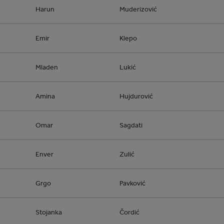
Harun
Muderizović
Emir
Klepo
Mladen
Lukić
Amina
Hujdurović
Omar
Sagdati
Enver
Zulić
Grgo
Pavković
Stojanka
Čordić