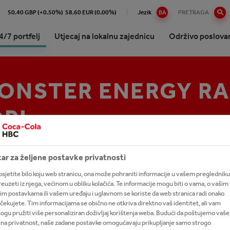
50.40 GBP (+0.50%)
58.60 EUR (0.00%)
Jezik
BA
PRETRAGA
4/7 portfelj
Utjecaj na lokalnu zajednicu
Održivo poslova
ONSTER ENERGY R
ko o Coca-Coli HBC B-H
ajte naš 24/7 portfelj
Naš socio-ekonomski utjecaj u BiH
Mission Refresh
International leadership trainee
Robne marke A-Z
evo
program
ani bezalkoholni napici
Naše obaveze
R!
izija strategija i svrha
ani napici za odrasle
Aktuelne nagradne igre i dobi
odstvo kompanije
 sokovi
anost s kompanijom The
cija
-Cola Company
ar za željene postavke privatnosti
i čajevi
anje vrijednosti za sve aktere
sjetite bilo koju web stranicu, ona može pohraniti informacije u vašem pregledniku
tuelne nagradne igre i dobitnici
 preuzeti iz njega, većinom u obliku kolačića. Te informacije mogu biti o vama, o vašim
etski napitci
ke
im postavkama ili vašem uređaju i uglavnom se koriste da web stranica radi onako
čekujete. Tim informacijama se obično ne otkriva direktno vaš identitet, ali vam
alkoholna pića
gu pružiti više personaliziran doživljaj korištenja weba. Budući da poštujemo vaše
 na privatnost, naše zadane postavke omogućavaju prikupljanje samo strogo