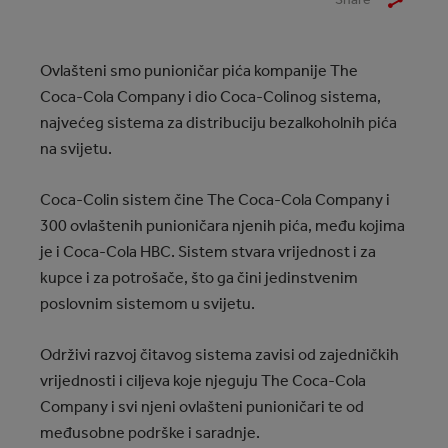
Ovlašteni smo punioničar pića kompanije The
Coca‑Cola Company i dio Coca-Colinog sistema,
najvećeg sistema za distribuciju bezalkoholnih pića
na svijetu.
Coca-Colin sistem čine The Coca‑Cola Company i
300 ovlaštenih punioničara njenih pića, među kojima
je i Coca‑Cola HBC. Sistem stvara vrijednost i za
kupce i za potrošače, što ga čini jedinstvenim
poslovnim sistemom u svijetu.
Održivi razvoj čitavog sistema zavisi od zajedničkih
vrijednosti i ciljeva koje njeguju The Coca‑Cola
Company i svi njeni ovlašteni punioničari te od
međusobne podrške i saradnje.