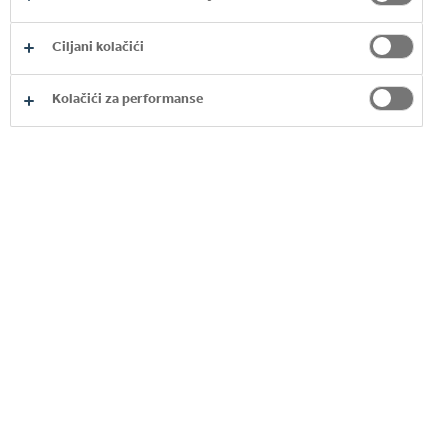
Ciljani kolačići
Kolačići za performanse
ZADOVOLJAVANJE
POTRAŽNJE
Naša je obaveza kao ovlaštene punionice zadovoljiti
potražnju, a to postižemo proizvodnjom,
pakovanjem, distribucijom i prodajom gotovih
proizvoda kupcima, a oni ih zatim prodaju
potrošačima. Odgovorni smo i za marketing
usmjeren ka kupcima te za izvedbu na prodajnim
mjestima.
Coca‑Cola HBC jedan je od najvećih punioničara pića