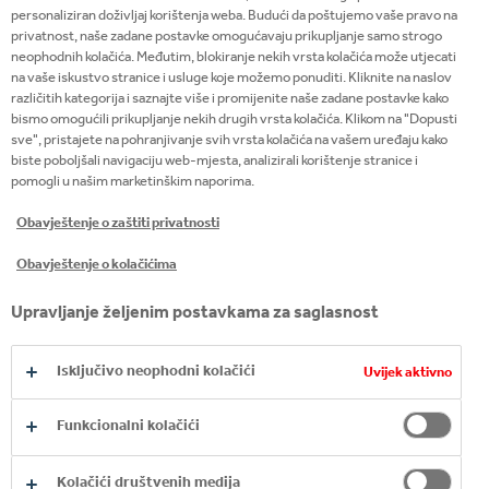
personaliziran doživljaj korištenja weba. Budući da poštujemo vaše pravo na
pića i sirupa.
privatnost, naše zadane postavke omogućavaju prikupljanje samo strogo
neophodnih kolačića. Međutim, blokiranje nekih vrsta kolačića može utjecati
na vaše iskustvo stranice i usluge koje možemo ponuditi. Kliknite na naslov
različitih kategorija i saznajte više i promijenite naše zadane postavke kako
bismo omogućili prikupljanje nekih drugih vrsta kolačića. Klikom na "Dopusti
sve", pristajete na pohranjivanje svih vrsta kolačića na vašem uređaju kako
biste poboljšali navigaciju web-mjesta, analizirali korištenje stranice i
pomogli u našim marketinškim naporima.
Obavještenje o zaštiti privatnosti
Obavještenje o kolačićima
Upravljanje željenim postavkama za saglasnost
Isključivo neophodni kolačići
Uvijek aktivno
Funkcionalni kolačići
Kolačići društvenih medija