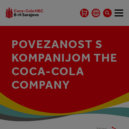
POVEZANOST S
KOMPANIJOM THE
COCA‑COLA
COMPANY
Share