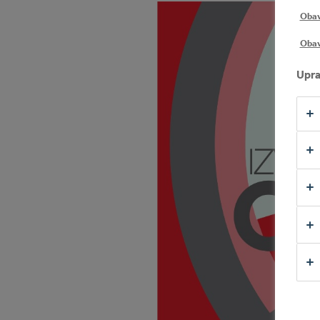
Obavj
Obav
Upra