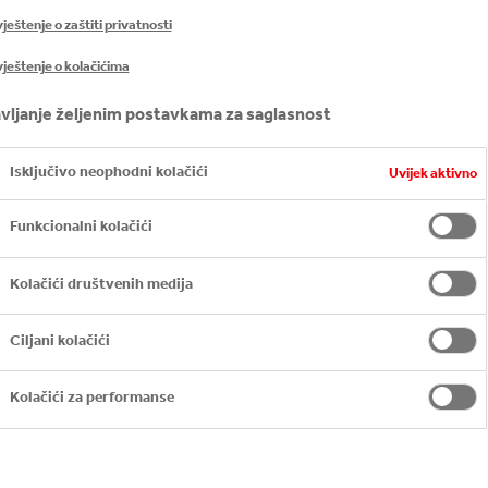
eštenje o zaštiti privatnosti
ještenje o kolačićima
vljanje željenim postavkama za saglasnost
Isključivo neophodni kolačići
Uvijek aktivno
Funkcionalni kolačići
Kolačići društvenih medija
Ciljani kolačići
Kolačići za performanse