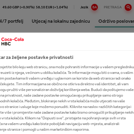
49.60 GBP (+0.90%)
58.10 EUR (+1.04%)
Jezik
BA
PRETRAGA
4/7 portfelj
Utjecaj na lokalnu zajednicu
Održivo poslova
J O ODRŽIVOM PO
ko o Coca-Coli HBC B-H
ajte naš 24/7 portfelj
Naš socio-ekonomski utjecaj u BiH
Mission Refresh
International leadership trainee
Robne marke A-Z
evo
program
ar za željene postavke privatnosti
ani bezalkoholni napici
Naše obaveze
izija strategija i svrha
sjetite bilo koju web stranicu, ona može pohraniti informacije u vašem pregledniku
ani napici za odrasle
Aktuelne nagradne igre i dobi
 preuzeti iz njega, većinom u obliku kolačića. Te informacije mogu biti o vama, o vašim
odstvo kompanije
im postavkama ili vašem uređaju i uglavnom se koriste da web stranica radi onako
 sokovi
čekujete. Tim informacijama se obično ne otkriva direktno vaš identitet, ali vam
anost s kompanijom The
cija
gu pružiti više personaliziran doživljaj korištenja weba. Budući da poštujemo vaše
-Cola Company
 na privatnost, naše zadane postavke omogućavaju prikupljanje samo strogo
i čajevi
anje vrijednosti za sve aktere
dnih kolačića. Međutim, blokiranje nekih vrsta kolačića može utjecati na vaše
Izvještaj o održivom poslovanju
Izvještaj o održivom poslovanju 2016.
vo stranice i usluge koje možemo ponuditi. Kliknite na naslov različitih kategorija i
etski napitci
ke
te više i promijenite naše zadane postavke kako bismo omogućili prikupljanje nekih
 vrsta kolačića. Klikom na "Dopusti sve", pristajete na pohranjivanje svih vrsta
alkoholna pića
ća na vašem uređaju kako biste poboljšali navigaciju web-mjesta, analizirali
enje stranice i pomogli u našim marketinškim naporima.