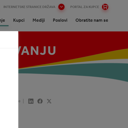
INTERNETSKE STRANICE DRŽAVA
PORTAL ZA KUPCE
nje
Kupci
Mediji
Poslovi
Obratite nam se
SLOVANJU
tnici
Share